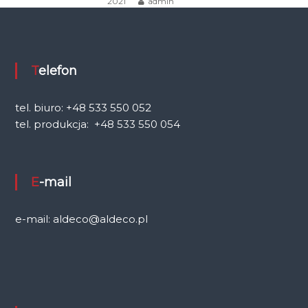
2021
admin
a
w
Telefon
p
i
tel. biuro: +48 533 550 052
tel. produkcja: +48 533 550 054
s
u
E-mail
e-mail: aldeco@aldeco.pl